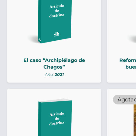
El caso “Archipiélago de
Reform
Chagos”
buen
Año:
2021
Agota