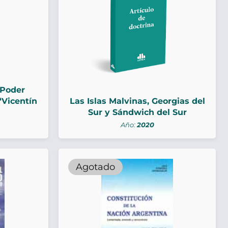
 Poder
“Vicentín
Las Islas Malvinas, Georgias del
Sur y Sándwich del Sur
Año:
2020
Agotado