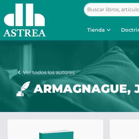
keyboard_arrow_down
Tienda
Doctri
chevron_left
Ver todos los autores
ARMAGNAGUE, J