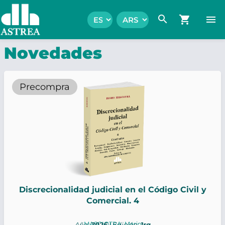
search
shopping_cart
menu
Novedades
Precompra
Discrecionalidad judicial en el Código Civil y
Comercial. 4
MASCIOTRA, Mario
Año:
2026
| Edición:
1ra