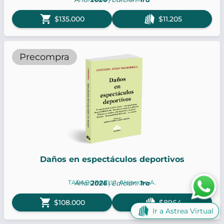
shopping_cart
$135.000
$11.205
Precompra
Daños en espectáculos deportivos
TARABORRELLI, Alejandro A.
Año:
2026
| Edición:
1ra
shopping_cart
$108.000
$8964
Ir a Astrea Virtual