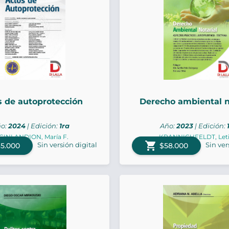
s de autoprotección
Derecho ambiental n
o:
2024
| Edición:
1ra
Año:
2023
| Edición:
CINI ANDION, María F.
KRANNICHFELDT, Leti
shopping_cart
Sin versión digital
Sin ver
5.000
$58.000