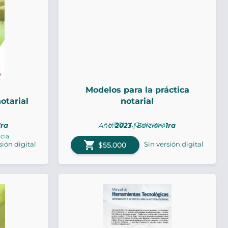
Modelos para la práctica
otarial
notarial
HEGUY, Genoveva
1ra
Año:
2023
| Edición:
1ra
cia
shopping_cart
sión digital
Sin versión digital
$55.000