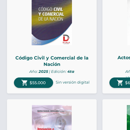
Acto
Código Civil y Comercial de la
Nación
Año:
2025
| Edición:
4ta
Añ
VI
shopping_cart
shopping_cart
Sin versión digital
$55.000
$6