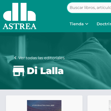
keyboard_arrow_down
Tienda
Doctri
chevron_left
Ver todas las editoriales
Di Lalla