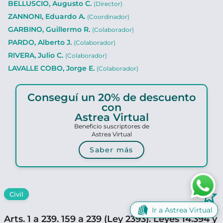
BELLUSCIO, Augusto C.
(Director)
ZANNONI, Eduardo A.
(Coordinador)
GARBINO, Guillermo R.
(Colaborador)
PARDO, Alberto J.
(Colaborador)
RIVERA, Julio C.
(Colaborador)
LAVALLE COBO, Jorge E.
(Colaborador)
Conseguí un 20% de descuento
con
Astrea Virtual
Beneficio suscriptores de
Astrea Virtual
Saber más
star_border
Civil
Ir a Astrea Virtual
Arts. 1 a 239. 159 a 239 (Ley 2393). Leyes 14.394 y